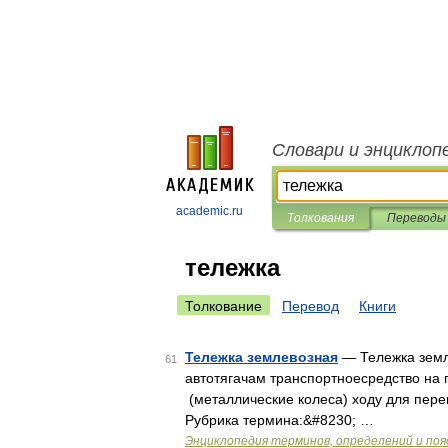
Словари и энциклоп
academic.ru
Толкования
Переводы
тележка
Толкование
Перевод
Книги
Тележка землевозная
— Тележка земл
61
автотягачам транспортноесредство на
(металлические колеса) ходу для перев
Рубрика термина:&#8230; …
Энциклопедия терминов, определений и по