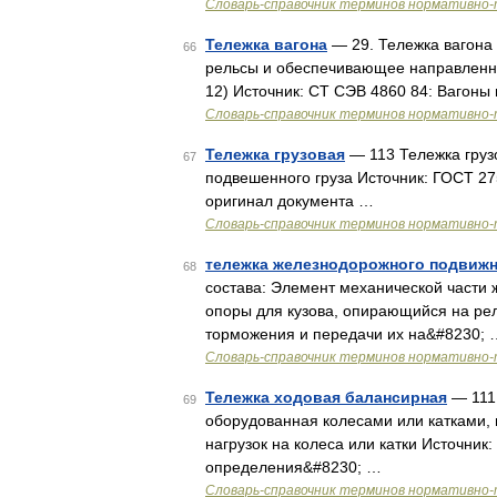
Словарь-справочник терминов нормативно-
Тележка вагона
— 29. Тележка вагона 
66
рельсы и обеспечивающее направленное
12) Источник: СТ СЭВ 4860 84: Вагоны
Словарь-справочник терминов нормативно-
Тележка грузовая
— 113 Тележка груз
67
подвешенного груза Источник: ГОСТ 2
оригинал документа …
Словарь-справочник терминов нормативно-
тележка железнодорожного подвижн
68
состава: Элемент механической части 
опоры для кузова, опирающийся на ре
торможения и передачи их на&#8230; 
Словарь-справочник терминов нормативно-
Тележка ходовая балансирная
— 111.
69
оборудованная колесами или катками
нагрузок на колеса или катки Источни
определения&#8230; …
Словарь-справочник терминов нормативно-