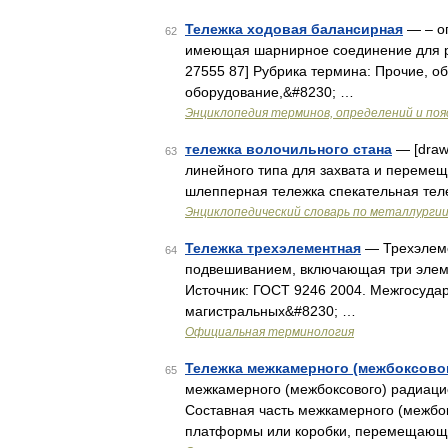
Тележка ходовая балансирная
— – оп
62
имеющая шарнирное соединение для ра
27555 87] Рубрика термина: Прочие, о
оборудование,&#8230; …
Энциклопедия терминов, определений и по
тележка волочильного стана
— [draw
63
линейного типа для захвата и перемещ
шлепперная тележка спекательная тел
Энциклопедический словарь по металлурги
Тележка трехэлементная
— Трехэлеме
64
подвешиванием, включающая три элеме
Источник: ГОСТ 9246 2004. Межгосудар
магистральных&#8230; …
Официальная терминология
Тележка межкамерного (межбоксово
65
межкамерного (межбоксового) радиаци
Составная часть межкамерного (межбо
платформы или коробки, перемещающе