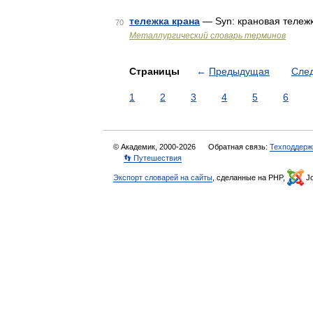
тележка крана
— Syn: крановая тележ
70
Металлургический словарь терминов
Страницы
←
Предыдущая
Сле
1
2
3
4
5
6
© Академик, 2000-2026
Обратная связь:
Техподдерж
👣 Путешествия
Экспорт словарей на сайты
, сделанные на PHP,
Jo