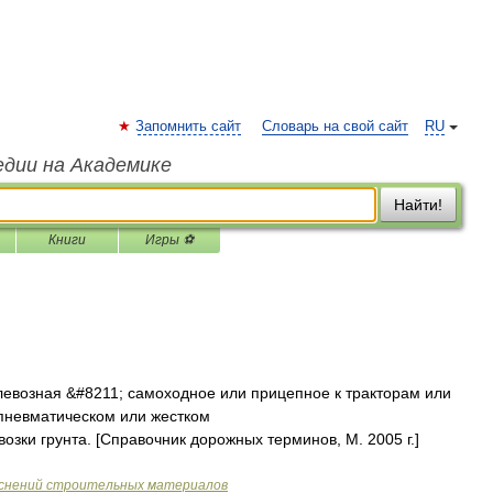
Запомнить сайт
Словарь на свой сайт
RU
едии на Академике
Найти!
Книги
Игры ⚽
евозная &#8211; самоходное или прицепное к тракторам или
 пневматическом или жестком
озки грунта. [Справочник дорожных терминов, М. 2005 г.]
яснений строительных материалов