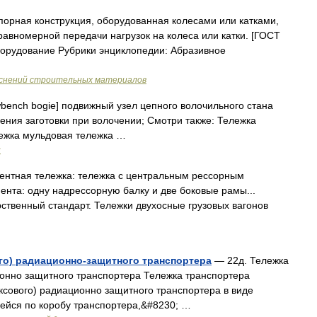
орная конструкция, оборудованная колесами или катками,
вномерной передачи нагрузок на колеса или катки. [ГОСТ
борудование Рубрики энциклопедии: Абразивное
яснений строительных материалов
bench bogie] подвижный узел цепного волочильного стана
ения заготовки при волочении; Смотри также: Тележка
ежка мульдовая тележка …
и
нтная тележка: тележка с центральным рессорным
нта: одну надрессорную балку и две боковые рамы...
ственный стандарт. Тележки двухосные грузовых вагонов
го) радиационно-защитного транспортера
— 22д. Тележка
онно защитного транспортера Тележка транспортера
ксового) радиационно защитного транспортера в виде
йся по коробу транспортера,&#8230; …