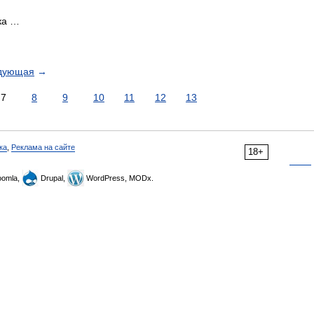
ка …
дующая
→
7
8
9
10
11
12
13
ка
,
Реклама на сайте
18+
omla,
Drupal,
WordPress, MODx.